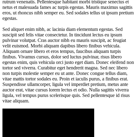
rutrum venenatis. Pellentesque habitant morbi tristique senectus et
netus et malesuada fames ac turpis egestas. Mauris maximus sagittis
eros, ut rhoncus nibh semper eu. Sed sodales tellus ut ipsum pretium
egestas.
Sed aliquet enim nibh, ac lacinia diam elementum egestas. Sed
suscipit sed felis vitae consectetur. In tincidunt lectus eu ipsum
pulvinar volutpat. Cras auctor nibh eu mauris suscipit, ac feugiat
velit euismod. Morbi aliquam dapibus libero finibus vehicula.
Aliquam ornare libero et eros tempus, faucibus aliquam turpis
finibus. Vivamus cursus, dolor sed luctus pulvinar, risus libero
egestas enim, quis vehicula orci justo eget diam. Donec eleifend non
tortor sed viverra. Curabitur eget hendrerit magna. Sed nec libero
non turpis molestie semper eu ut ante. Donec congue tellus diam,
vitae mattis tortor sodales eu. Proin et iaculis purus, a finibus erat.
Suspendisse ullamcorper, ligula vel imperdiet pretium, metus ante
auctor erat, vitae cursus lorem lectus et odio. Nulla sagittis viverra
ligula, vel tempus purus scelerisque quis. Sed pellentesque id risus
vitae aliquam.