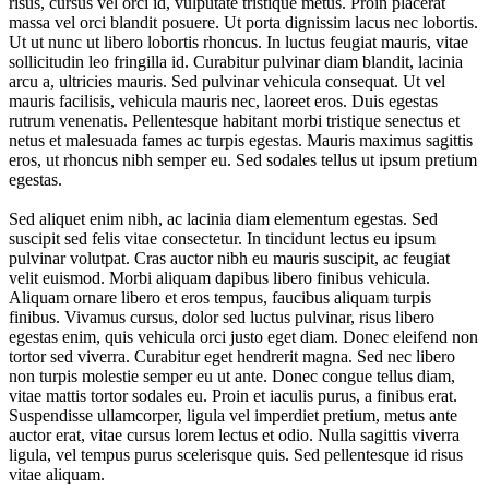
risus, cursus vel orci id, vulputate tristique metus. Proin placerat
massa vel orci blandit posuere. Ut porta dignissim lacus nec lobortis.
Ut ut nunc ut libero lobortis rhoncus. In luctus feugiat mauris, vitae
sollicitudin leo fringilla id. Curabitur pulvinar diam blandit, lacinia
arcu a, ultricies mauris. Sed pulvinar vehicula consequat. Ut vel
mauris facilisis, vehicula mauris nec, laoreet eros. Duis egestas
rutrum venenatis. Pellentesque habitant morbi tristique senectus et
netus et malesuada fames ac turpis egestas. Mauris maximus sagittis
eros, ut rhoncus nibh semper eu. Sed sodales tellus ut ipsum pretium
egestas.
Sed aliquet enim nibh, ac lacinia diam elementum egestas. Sed
suscipit sed felis vitae consectetur. In tincidunt lectus eu ipsum
pulvinar volutpat. Cras auctor nibh eu mauris suscipit, ac feugiat
velit euismod. Morbi aliquam dapibus libero finibus vehicula.
Aliquam ornare libero et eros tempus, faucibus aliquam turpis
finibus. Vivamus cursus, dolor sed luctus pulvinar, risus libero
egestas enim, quis vehicula orci justo eget diam. Donec eleifend non
tortor sed viverra. Curabitur eget hendrerit magna. Sed nec libero
non turpis molestie semper eu ut ante. Donec congue tellus diam,
vitae mattis tortor sodales eu. Proin et iaculis purus, a finibus erat.
Suspendisse ullamcorper, ligula vel imperdiet pretium, metus ante
auctor erat, vitae cursus lorem lectus et odio. Nulla sagittis viverra
ligula, vel tempus purus scelerisque quis. Sed pellentesque id risus
vitae aliquam.