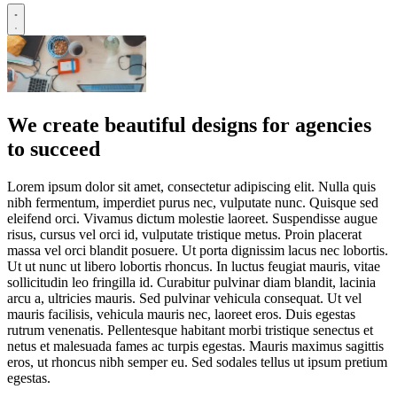
We create beautiful designs for agencies
to succeed
Lorem ipsum dolor sit amet, consectetur adipiscing elit. Nulla quis
nibh fermentum, imperdiet purus nec, vulputate nunc. Quisque sed
eleifend orci. Vivamus dictum molestie laoreet. Suspendisse augue
risus, cursus vel orci id, vulputate tristique metus. Proin placerat
massa vel orci blandit posuere. Ut porta dignissim lacus nec lobortis.
Ut ut nunc ut libero lobortis rhoncus. In luctus feugiat mauris, vitae
sollicitudin leo fringilla id. Curabitur pulvinar diam blandit, lacinia
arcu a, ultricies mauris. Sed pulvinar vehicula consequat. Ut vel
mauris facilisis, vehicula mauris nec, laoreet eros. Duis egestas
rutrum venenatis. Pellentesque habitant morbi tristique senectus et
netus et malesuada fames ac turpis egestas. Mauris maximus sagittis
eros, ut rhoncus nibh semper eu. Sed sodales tellus ut ipsum pretium
egestas.