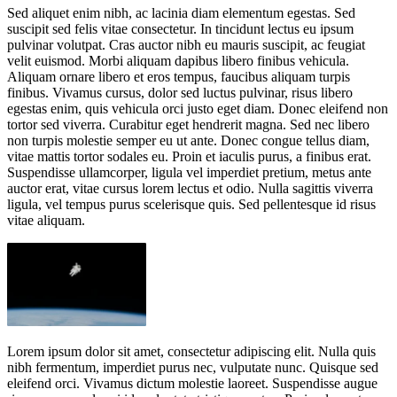
Sed aliquet enim nibh, ac lacinia diam elementum egestas. Sed
suscipit sed felis vitae consectetur. In tincidunt lectus eu ipsum
pulvinar volutpat. Cras auctor nibh eu mauris suscipit, ac feugiat
velit euismod. Morbi aliquam dapibus libero finibus vehicula.
Aliquam ornare libero et eros tempus, faucibus aliquam turpis
finibus. Vivamus cursus, dolor sed luctus pulvinar, risus libero
egestas enim, quis vehicula orci justo eget diam. Donec eleifend non
tortor sed viverra. Curabitur eget hendrerit magna. Sed nec libero
non turpis molestie semper eu ut ante. Donec congue tellus diam,
vitae mattis tortor sodales eu. Proin et iaculis purus, a finibus erat.
Suspendisse ullamcorper, ligula vel imperdiet pretium, metus ante
auctor erat, vitae cursus lorem lectus et odio. Nulla sagittis viverra
ligula, vel tempus purus scelerisque quis. Sed pellentesque id risus
vitae aliquam.
Lorem ipsum dolor sit amet, consectetur adipiscing elit. Nulla quis
nibh fermentum, imperdiet purus nec, vulputate nunc. Quisque sed
eleifend orci. Vivamus dictum molestie laoreet. Suspendisse augue