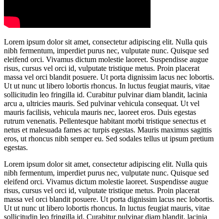
Lorem ipsum dolor sit amet, consectetur adipiscing elit. Nulla quis
nibh fermentum, imperdiet purus nec, vulputate nunc. Quisque sed
eleifend orci. Vivamus dictum molestie laoreet. Suspendisse augue
risus, cursus vel orci id, vulputate tristique metus. Proin placerat
massa vel orci blandit posuere. Ut porta dignissim lacus nec lobortis.
Ut ut nunc ut libero lobortis rhoncus. In luctus feugiat mauris, vitae
sollicitudin leo fringilla id. Curabitur pulvinar diam blandit, lacinia
arcu a, ultricies mauris. Sed pulvinar vehicula consequat. Ut vel
mauris facilisis, vehicula mauris nec, laoreet eros. Duis egestas
rutrum venenatis. Pellentesque habitant morbi tristique senectus et
netus et malesuada fames ac turpis egestas. Mauris maximus sagittis
eros, ut rhoncus nibh semper eu. Sed sodales tellus ut ipsum pretium
egestas.
Lorem ipsum dolor sit amet, consectetur adipiscing elit. Nulla quis
nibh fermentum, imperdiet purus nec, vulputate nunc. Quisque sed
eleifend orci. Vivamus dictum molestie laoreet. Suspendisse augue
risus, cursus vel orci id, vulputate tristique metus. Proin placerat
massa vel orci blandit posuere. Ut porta dignissim lacus nec lobortis.
Ut ut nunc ut libero lobortis rhoncus. In luctus feugiat mauris, vitae
sollicitudin leo fringilla id. Curabitur pulvinar diam blandit, lacinia